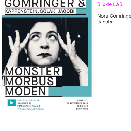
Blickle LAB
Nora Gomringer
Jacobi