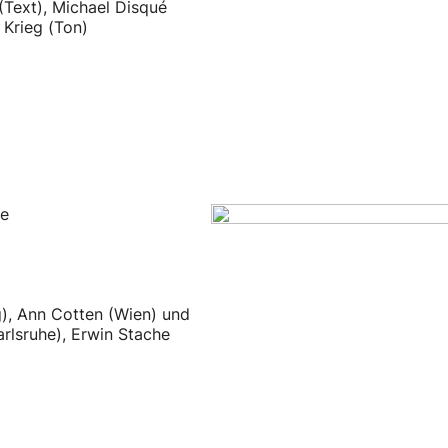
(Text), Michael Disqué
s Krieg (Ton)
ce
g), Ann Cotten (Wien) und
arlsruhe), Erwin Stache