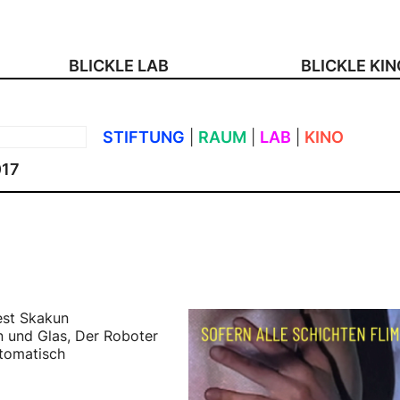
BLICKLE LAB
BLICKLE KI
STIFTUNG
|
RAUM
|
LAB
|
KINO
017
est Skakun
n und Glas, Der Roboter
tomatisch