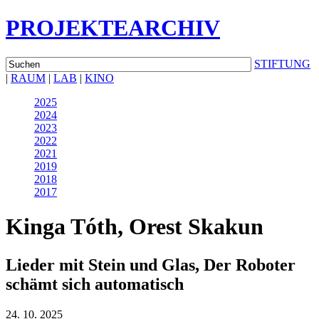
1993
1994
PROJEKTEARCHIV
1995
1996
1997
STIFTUNG
1998
|
RAUM
|
LAB
|
KINO
1999
2000
2025
2001
2024
2002
2023
2003
2022
2004
2021
2005
2019
2006
2018
2007
2017
2008
2009
Kinga Tóth, Orest Skakun
2010
2011
2012
Lieder mit Stein und Glas, Der Roboter
2013
2014
schämt sich automatisch
2015
2016
24. 10. 2025
2017