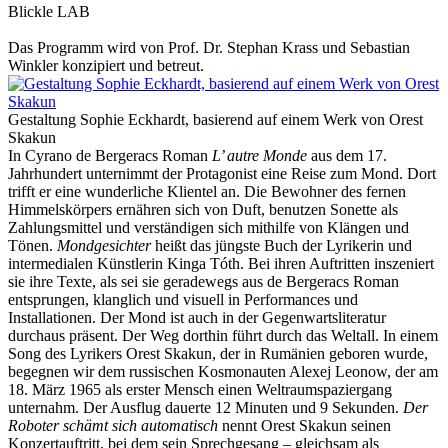
Blickle LAB
2018
2019
Das Programm wird von Prof. Dr. Stephan Krass und Sebastian
2020
Winkler konzipiert und betreut.
2021
2022
2023
Gestaltung Sophie Eckhardt, basierend auf einem Werk von Orest
2024
Skakun
2025
In Cyrano de Bergeracs Roman
L’ autre Monde
aus dem 17.
2026
Jahrhundert unternimmt der Protagonist eine Reise zum Mond. Dort
trifft er eine wunderliche Klientel an. Die Bewohner des fernen
Himmelskörpers ernähren sich von Duft, benutzen Sonette als
Zahlungsmittel und verständigen sich mithilfe von Klängen und
Tönen.
Mondgesichter
heißt das jüngste Buch der Lyrikerin und
intermedialen Künstlerin Kinga Tóth. Bei ihren Auftritten inszeniert
sie ihre Texte, als sei sie geradewegs aus de Bergeracs Roman
entsprungen, klanglich und visuell in Performances und
Installationen. Der Mond ist auch in der Gegenwartsliteratur
durchaus präsent. Der Weg dorthin führt durch das Weltall. In einem
Song des Lyrikers Orest Skakun, der in Rumänien geboren wurde,
begegnen wir dem russischen Kosmonauten Alexej Leonow, der am
18. März 1965 als erster Mensch einen Weltraumspaziergang
unternahm. Der Ausflug dauerte 12 Minuten und 9 Sekunden.
Der
Roboter schämt sich automatisch
nennt Orest Skakun seinen
Konzertauftritt, bei dem sein Sprechgesang – gleichsam als