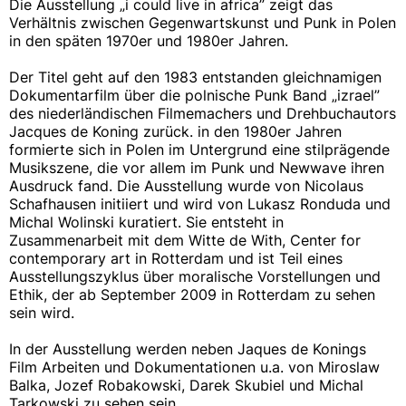
Die Ausstellung „i could live in africa” zeigt das
Verhältnis zwischen Gegenwartskunst und Punk in Polen
in den späten 1970er und 1980er Jahren.
Der Titel geht auf den 1983 entstanden gleichnamigen
Dokumentarfilm über die polnische Punk Band „izrael”
des niederländischen Filmemachers und Drehbuchautors
Jacques de Koning zurück. in den 1980er Jahren
formierte sich in Polen im Untergrund eine stilprägende
Musikszene, die vor allem im Punk und Newwave ihren
Ausdruck fand. Die Ausstellung wurde von Nicolaus
Schafhausen initiiert und wird von Lukasz Ronduda und
Michal Wolinski kuratiert. Sie entsteht in
Zusammenarbeit mit dem Witte de With, Center for
contemporary art in Rotterdam und ist Teil eines
Ausstellungszyklus über moralische Vorstellungen und
Ethik, der ab September 2009 in Rotterdam zu sehen
sein wird.
In der Ausstellung werden neben Jaques de Konings
Film Arbeiten und Dokumentationen u.a. von Miroslaw
Balka, Jozef Robakowski, Darek Skubiel und Michal
Tarkowski zu sehen sein.