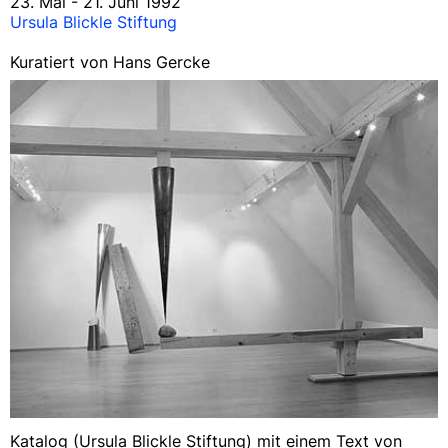
23. Mai - 21. Juni 1992
Ursula Blickle Stiftung
Kuratiert von Hans Gercke
Katalog (Ursula Blickle Stiftung) mit einem Text von